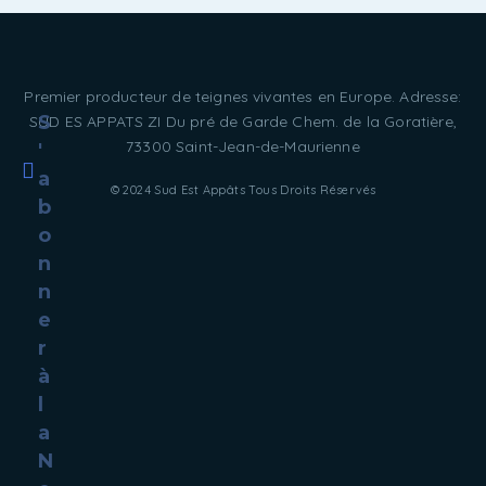
Premier producteur de teignes vivantes en Europe. Adresse:
S
SUD ES APPATS ZI Du pré de Garde Chem. de la Goratière,
73300 Saint-Jean-de-Maurienne
'
a
© 2024 Sud Est Appâts Tous Droits Réservés
b
o
n
n
e
r
à
l
a
N