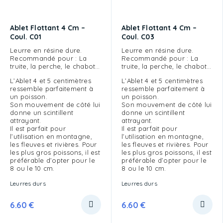
Ablet Flottant 4 Cm –
Ablet Flottant 4 Cm –
Coul. C01
Coul. C03
Leurre en résine dure.
Leurre en résine dure.
Recommandé pour : La
Recommandé pour : La
truite, la perche, le chabot…
truite, la perche, le chabot…
L’Ablet 4 et 5 centimètres
L’Ablet 4 et 5 centimètres
ressemble parfaitement à
ressemble parfaitement à
un poisson.
un poisson.
Son mouvement de côté lui
Son mouvement de côté lui
donne un scintillent
donne un scintillent
attrayant.
attrayant.
Il est parfait pour
Il est parfait pour
l’utilisation en montagne,
l’utilisation en montagne,
les fleuves et rivières. Pour
les fleuves et rivières. Pour
les plus gros poissons, il est
les plus gros poissons, il est
préférable d’opter pour le
préférable d’opter pour le
8 ou le 10 cm.
8 ou le 10 cm.
Leurres durs
Leurres durs
6.60
€
6.60
€