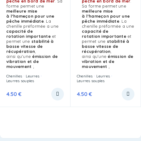
pêche en bord de mer
. Sa
pêche en bord de mer
.
forme permet une
Sa forme permet une
meilleure mise
meilleure mise
à l’hameçon pour une
à l’hameçon pour une
pêche immédiate
. La
pêche immédiate
. La
chenille préformée a une
chenille préformée a une
capacité de
capacité de
rotation importante
et
rotation importante
et
permet une
stabilité à
permet une
stabilité à
basse vitesse de
basse vitesse de
récupération
,
récupération
,
ainsi qu’une
émission de
ainsi qu’une
émission de
vibration et de
vibration et de
mouvement
;
mouvement
;
Chenilles
Leurres
Chenilles
Leurres
Leurres souples
Leurres souples
4.50
€
4.50
€