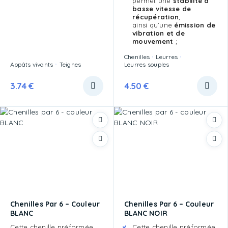
permet une
stabilité à
basse vitesse de
récupération
,
ainsi qu’une
émission de
vibration et de
mouvement
;
Chenilles
Leurres
Appâts vivants
Teignes
Leurres souples
3.74
€
4.50
€
Chenilles Par 6 – Couleur
Chenilles Par 6 – Couleur
BLANC
BLANC NOIR
Cette chenille préformée
Cette chenille préformée