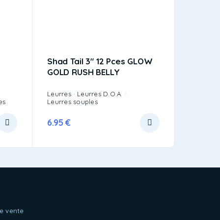
Shad Tail 3″ 12 Pces GLOW
Shad Ta
GOLD RUSH BELLY
WATER
Leurres
Leurres D.O.A.
Leurres
es
Leurres souples
Leurres s
6.95
€
6.95
€
e vente