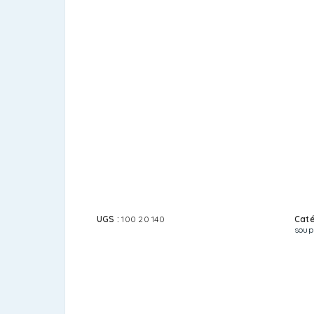
UGS :
100 20 140
Caté
soup