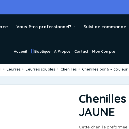
pace
Vous êtes professionnel?
Suivi de commande
Accueil
Boutique
A Propos
Contact
Mon Compte
l
Leurres
Leurres souples
Chenilles
Chenilles par 6 – couleu
Chenilles
JAUNE
Cette chenille préformé