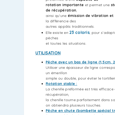
rotation importante
et permet une
st
de récupération
,
ainsi qu’une
émission de vibration e
la différencie des
autres appâts traditionnels.
23 coloris
Elle existe en
, pour s’adapt
pêches
et toutes les situations.
UTILISATION
Pêche avec un bas de ligne (1,5cm, 2
Utiliser une épaisseur de ligne corres
un émerillon
simple ou double, pour éviter le tortille
Rotation stable :
La chenille préformée est très efficace
récupération,
la chenille tourne parfaitement dans s
on obtiendra plusieurs touches.
Pêche en chute (bombette spécial tru