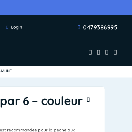
0479386995
Login
r JAUNE
 par 6 – couleur
e est recommandée pour la pêche aux