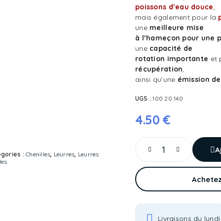
poissons d’eau douce
,
mais également pour la
une
meilleure mise
à l’hameçon pour une 
une
capacité de
rotation importante
et 
récupération
,
ainsi qu’une
émission de
UGS :
100 20 140
4.50
€
A
gories :
Chenilles
,
Leurres
,
Leurres
les
Achetez
Livraisons du lundi