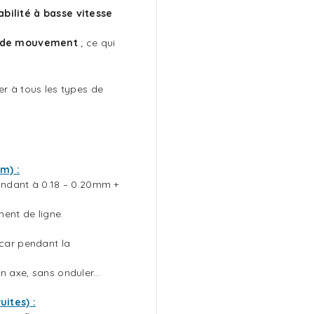
abilité à basse vitesse
t de mouvement
; ce qui
er à tous les types de
m) :
pondant à 0.18 – 0.20mm +
ment de ligne.
 car pendant la
on axe, sans onduler…
ites) :