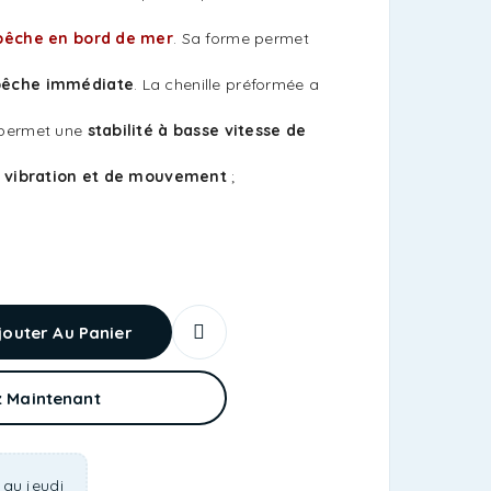
pêche en bord de mer
. Sa forme permet
pêche immédiate
. La chenille préformée a
permet une
stabilité à basse vitesse de
 vibration et de mouvement
;
jouter Au Panier
 Maintenant
 au jeudi