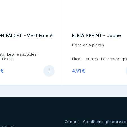
R FALCET – Vert Foncé
ELICA SPRINT – Jaune
Boite de 6 pièces
es
Leurres souples
 Falcet
Elica
Leurres
Leurres soupl
6
€
4.91
€
Contact
Conditions générales d
dresse: