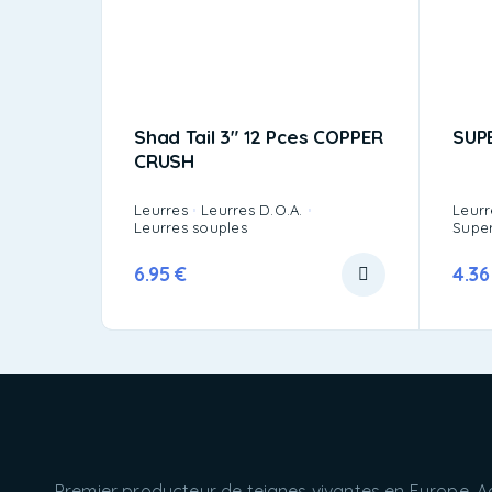
Shad Tail 3″ 12 Pces COPPER
SUPE
CRUSH
Leurres
Leurres D.O.A.
Leurr
Leurres souples
Super
6.95
€
4.3
Premier producteur de teignes vivantes en Europe. A