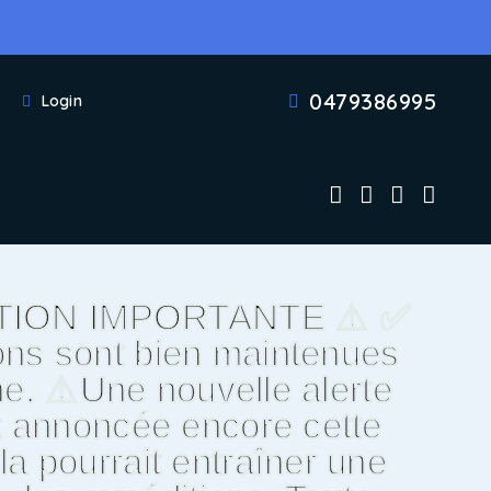
0479386995
Login
TION IMPORTANTE ⚠️ ✅
ons sont bien maintenues
e. ⚠️Une nouvelle alerte
t annoncée encore cette
a pourrait entraîner une