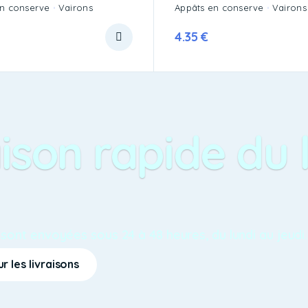
en conserve
Vairons
Appâts en conserve
Vairons
4.35
€
ison rapide du 
nt envoyées sous 24 à 48 heures, du lundi au jeudi.
ur les livraisons