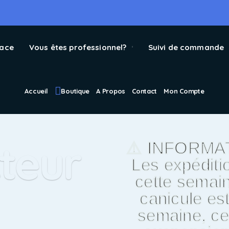
pace
Vous êtes professionnel?
Suivi de commande
Accueil
Boutique
A Propos
Contact
Mon Compte
teur
⚠️ INFORMA
Les expéditi
cette semain
canicule es
semaine, cel