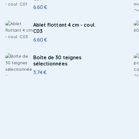
6.60
€
Ablet flottant 4 cm - coul.
C03
6.60
€
Boîte de 30 teignes
sélectionnées
3.74
€