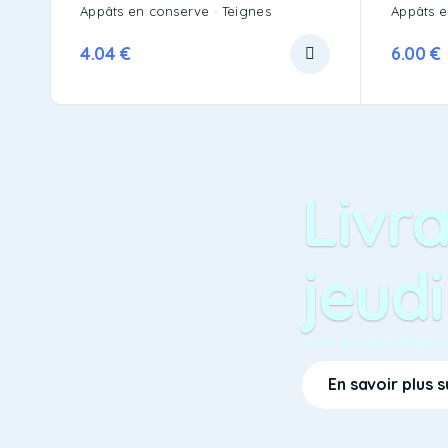
Appâts en conserve
Teignes
Appâts 
4.04
€
6.00
€
Livra
jeudi
Vos commandes so
En savoir plus s