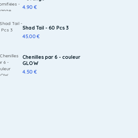
4.90
€
Shad Tail - 60 Pcs 3
45.00
€
Chenilles par 6 - couleur
GLOW
4.50
€