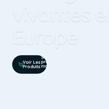
vivantes e
Europe
Sud Est Appâts est devenu LEA
production et distribution de tei
Voir Les
momifiées.
Produits