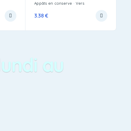
Appâts en conserve
Vers
3.38
€
lundi au