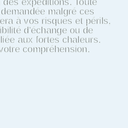
 des expéditions. Toute
n demandée malgré ces
era à vos risques et périls,
bilité d'échange ou de
liée aux fortes chaleurs.
 votre compréhension.