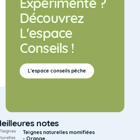
Expérimenté ?
Flottants Pour
Voir Tous Les
La Truite – Rose
Produits
Découvrez
– Odorant AIL
L'espace
Conseils !
Pellets
Pellets et Pâtes
5.00
€
L'espace conseils pêche
eilleures notes
Teignes naturelles momifiées
- Orange