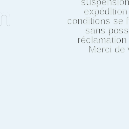
suspension
n
expéditio
conditions se f
sans possi
réclamation 
Merci de
DER EUROPÉEN en
gnes vivantes et