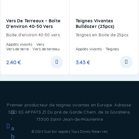
Vers De Terreaux – Boîte
Teignes Vivantes
D’environ 40-50 Vers
Bulldozer (25pcs)
Boîte d’environ 40-50 vers.
Teignes en Boite de 25pcs
Appâts vivants
Vers
Vers de terre
Vers de terreau
Appâts vivants
Teignes
2.40
€
3.43
€
Premier producteur de teignes vivantes en Europe. Adresse:
S
SUD ES APPATS ZI Du pré de Garde Chem. de la Goratière,
73300 Saint-Jean-de-Maurienne
'
a
© 2024 Sud Est Appâts Tous Droits Réservés
b