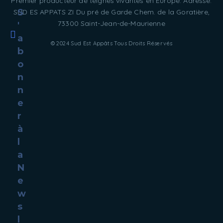
Premier producteur de teignes vivantes en Europe. Adresse:
S
SUD ES APPATS ZI Du pré de Garde Chem. de la Goratière,
73300 Saint-Jean-de-Maurienne
'
a
© 2024 Sud Est Appâts Tous Droits Réservés
b
o
n
n
e
r
à
l
a
N
e
w
s
l