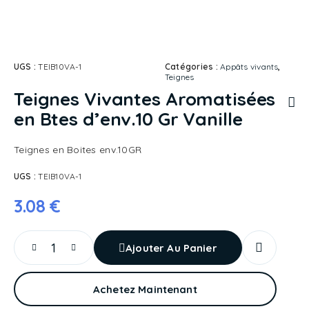
UGS :
TEIB10VA-1
Catégories :
Appâts vivants
,
Teignes
Teignes Vivantes Aromatisées
en Btes d’env.10 Gr Vanille
Teignes en Boites env.10GR
UGS :
TEIB10VA-1
3.08
€
Ajouter Au Panier
Achetez Maintenant