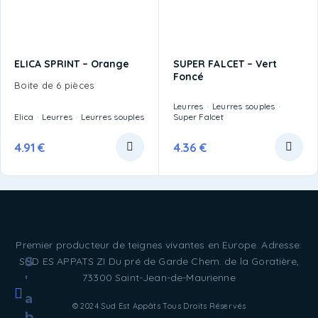
ELICA SPRINT – Orange
SUPER FALCET – Vert
Foncé
Boite de 6 pièces
Leurres
Leurres souples
Elica
Leurres
Leurres souples
Super Falcet
4.91
€
4.36
€
Premier producteur de teignes vivantes en Europe. Adresse:
S
SUD ES APPATS ZI Du pré de Garde Chem. de la Goratière,
73300 Saint-Jean-de-Maurienne
'
a
© 2024 Sud Est Appâts Tous Droits Réservés
b