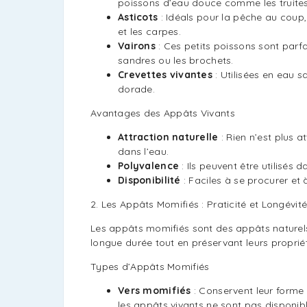
poissons d’eau douce comme les truites,
Asticots
: Idéals pour la pêche au coup
et les carpes.
Vairons
: Ces petits poissons sont parf
sandres ou les brochets.
Crevettes vivantes
: Utilisées en eau s
dorade.
Avantages des Appâts Vivants
Attraction naturelle
: Rien n’est plus a
dans l’eau.
Polyvalence
: Ils peuvent être utilisés
Disponibilité
: Faciles à se procurer et
2. Les Appâts Momifiés : Praticité et Longévit
Les appâts momifiés sont des appâts naturel
longue durée tout en préservant leurs propriét
Types d’Appâts Momifiés
Vers momifiés
: Conservent leur forme et
les appâts vivants ne sont pas disponibl