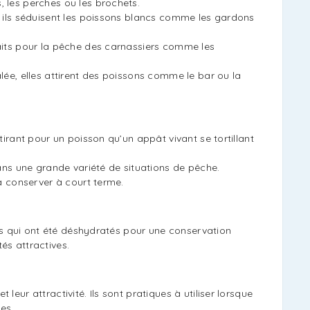
 les perches ou les brochets.
, ils séduisent les poissons blancs comme les gardons
aits pour la pêche des carnassiers comme les
alée, elles attirent des poissons comme le bar ou la
ttirant pour un poisson qu’un appât vivant se tortillant
 dans une grande variété de situations de pêche.
 à conserver à court terme.
é
s qui ont été déshydratés pour une conservation
és attractives.
 leur attractivité. Ils sont pratiques à utiliser lorsque
es.