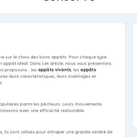
tie sur le choix des bons appâts. Pour chaque type
un appât idéal. Dans cet article, nous vous présentons
us proposons : les
appâts vivants
, les
appâts
vrez leurs caractéristiques, leurs avantages et
s.
populaires parmi les pêcheurs. Leurs mouvements
s poissons avec une efficacité redoutable.
s, ils sont utilisés pour attraper une grande variété de