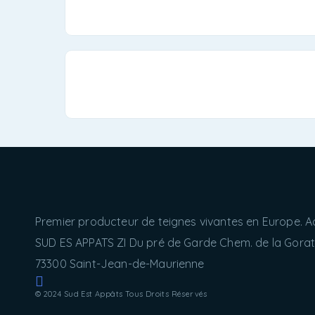
Premier producteur de teignes vivantes en Europe. A
SUD ES APPATS ZI Du pré de Garde Chem. de la Gorati
73300 Saint-Jean-de-Maurienne
© 2024 Sud Est Appâts Tous Droits Réservés