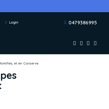
0479386995
Login
 Momifiés, et en Conserve
ypes
: