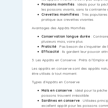
Poissons momifiés
: Idéals pour la pêc
les poissons vivants, sans la contrainte
Crevettes momifiées
: Très populaires
pratique aux crevettes vivantes.
Avantages des Appâts Momifiés
Conservation longue durée
: Contrair
plusieurs mois, voire plus.
Praticité
: Pas besoin de s’inquiéter de
Efficacité
: Ils gardent leur pouvoir att
3. Les Appâts en Conserve : Prêts à l’Emploi e
Les appâts en conserve sont des appâts natu
être utilisés à tout moment.
Types d’Appâts en Conserve
Maïs en conserve
: Idéal pour la pêche
poissons trouvent irrésistible.
Sardines en conserve
: Utilisées princ
excellent appât pour les poissons com