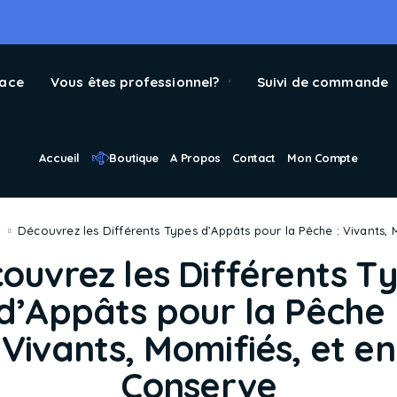
pace
Vous êtes professionnel?
Suivi de commande
Accueil
Boutique
A Propos
Contact
Mon Compte
Découvrez les Différents Types d’Appâts pour la Pêche : Vivants,
ouvrez les Différents T
d’Appâts pour la Pêche 
Vivants, Momifiés, et en
Conserve