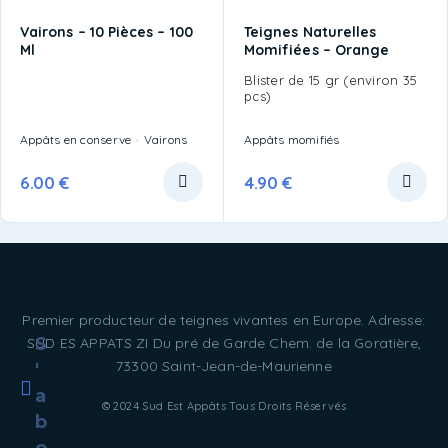
Vairons – 10 Pièces – 100
Teignes Naturelles
Ml
Momifiées – Orange
Blister de 15 gr (environ 35
pcs)
Appâts en conserve
Vairons
Appâts momifiés
6.00
€
4.90
€
Premier producteur de teignes vivantes en Europe. Adresse:
S
SUD ES APPATS ZI Du pré de Garde Chem. de la Goratière,
73300 Saint-Jean-de-Maurienne
'
a
© 2024 Sud Est Appâts Tous Droits Réservés
b
o